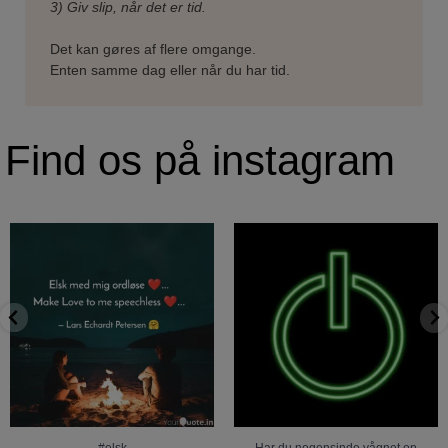
3) Giv slip, når det er tid.
Det kan gøres af flere omgange.
Enten samme dag eller når du har tid.
Find os på instagram
#elsk
Har du nogensinde vågnet op
#med
om morgenen og følt
...
#mig
#ordløse
#hjerte
...