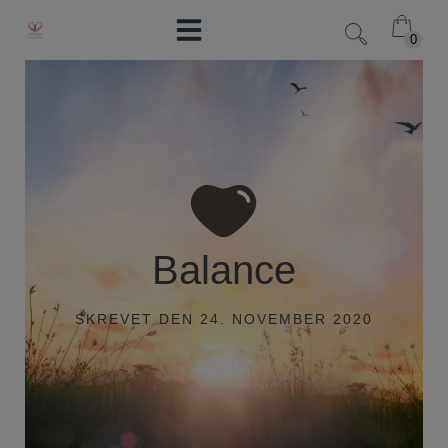
Hop
til
0
0
indholdet
Balance
SKREVET
DEN
24. NOVEMBER 2020