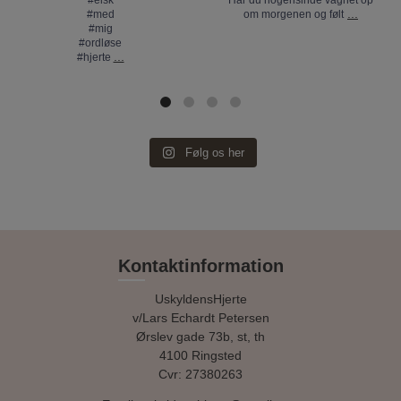
#elsk
Har du nogensinde vågnet op
...
#med
om morgenen og følt
#mig
#ordløse
...
#hjerte
Følg os her
Kontaktinformation
UskyldensHjerte
v/Lars Echardt Petersen
Ørslev gade 73b, st, th
4100 Ringsted
Cvr: 27380263