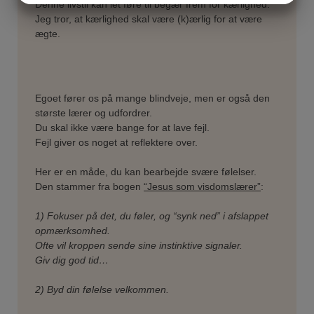
Denne livstil kan let føre til begær frem for kærlighed.
MARKETING
STATISTIK
Jeg tror, at kærlighed skal være (k)ærlig for at være
ægte.
Egoet fører os på mange blindveje, men er også den
største lærer og udfordrer.
Du skal ikke være bange for at lave fejl.
Fejl giver os noget at reflektere over.
Her er en måde, du kan bearbejde svære følelser.
Den stammer fra bogen
“Jesus som visdomslærer”
:
1) Fokuser på det, du føler, og “synk ned” i afslappet
opmærksomhed.
Ofte vil kroppen sende sine instinktive signaler.
Giv dig god tid…
2) Byd din følelse velkommen.