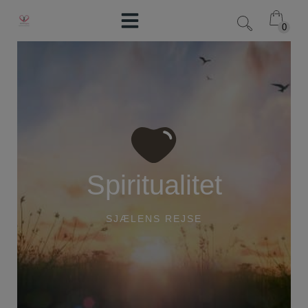
Hop
til
0
0
indholdet
Spiritualitet
SJÆLENS REJSE