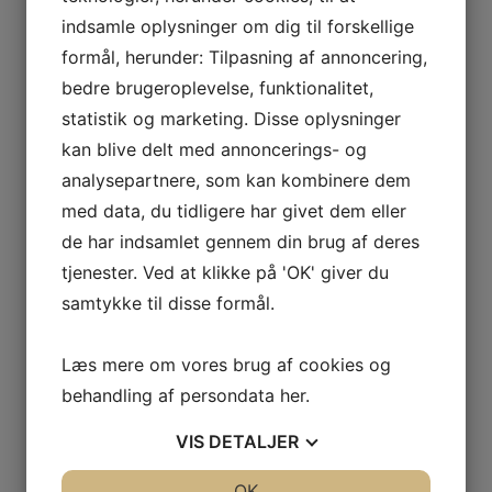
Jeg hørte intet i halvanden måned.
indsamle oplysninger om dig til forskellige
Så ringede han til mig, mens jeg kørte bil.
formål, herunder: Tilpasning af annoncering,
Jeg aftalte et møde med John.
John kom til at arbejde med mig gennem flere år.
bedre brugeroplevelse, funktionalitet,
statistik og marketing. Disse oplysninger
Selve arbejdet, som jeg kalder for “kernesnak”,
kan blive delt med annoncerings- og
bestod i at gå gennem de mange lag, som et
problem består af.
analysepartnere, som kan kombinere dem
En dag sagde John til mig:
med data, du tidligere har givet dem eller
“Du er næsten klar nu. Ring til mig i morgen”.
de har indsamlet gennem din brug af deres
Jeg ringede til John, og han siger en sætning til mig,
jeg ikke kan høre:
tjenester. Ved at klikke på 'OK' giver du
samtykke til disse formål.
Læs mere om vores brug af cookies og
behandling af persondata
her
.
VIS
DETALJER
JA
NEJ
OK
JA
NEJ