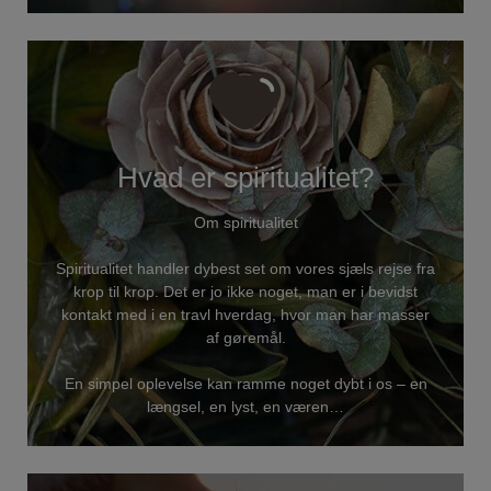
Hvad er spiritualitet?
Om spiritualitet
Spiritualitet handler dybest set om vores sjæls rejse fra
krop til krop. Det er jo ikke noget, man er i bevidst
kontakt med i en travl hverdag, hvor man har masser
af gøremål.
En simpel oplevelse kan ramme noget dybt i os – en
længsel, en lyst, en væren…