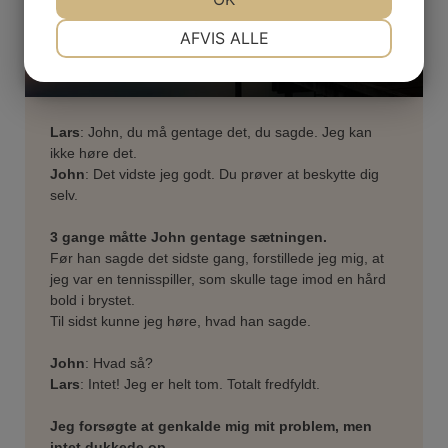
NØDVENDIGE
PRÆFERENCER
AFVIS ALLE
JA
NEJ
JA
NEJ
MARKETING
STATISTIK
Lars
: John, du må gentage det, du sagde. Jeg kan
ikke høre det.
John
: Det vidste jeg godt. Du prøver at beskytte dig
selv.
3 gange måtte John gentage sætningen.
Før han sagde det sidste gang, forstillede jeg mig, at
jeg var en tennisspiller, som skulle tage imod en hård
bold i brystet.
Til sidst kunne jeg høre, hvad han sagde.
John
: Hvad så?
Lars
: Intet! Jeg er helt tom. Totalt fredfyldt.
Jeg forsøgte at genkalde mig mit problem, men
intet dukkede op.