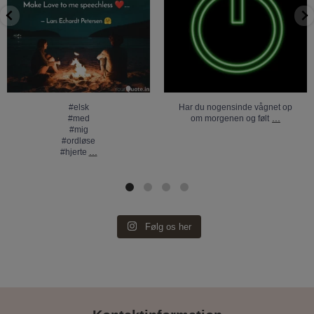
#hjerte
...
#elsk
Har du nogensinde vågnet op
...
#med
om morgenen og følt
#mig
#ordløse
...
#hjerte
Følg os her