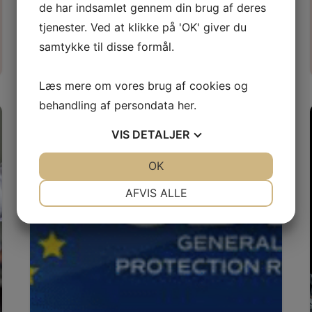
de har indsamlet gennem din brug af deres
Dans
tjenester. Ved at klikke på 'OK' giver du
samtykke til disse formål.
Læs mere
Læs mere om vores brug af cookies og
behandling af persondata
her
.
VIS
DETALJER
JA
NEJ
OK
JA
NEJ
NØDVENDIGE
PRÆFERENCER
AFVIS ALLE
JA
NEJ
JA
NEJ
MARKETING
STATISTIK