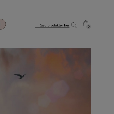
d
Søg produkter her
0
0