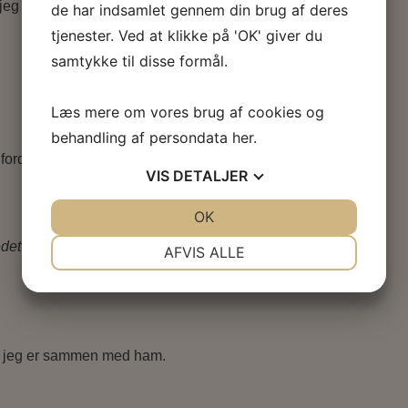
jeg bliver vred.
de har indsamlet gennem din brug af deres
tjenester. Ved at klikke på 'OK' giver du
samtykke til disse formål.
Læs mere om vores brug af cookies og
behandling af persondata
her
.
, fordi jeg elskede ham.
VIS
DETALJER
JA
NEJ
OK
JA
NEJ
NØDVENDIGE
PRÆFERENCER
tedet for dine egne?
AFVIS ALLE
JA
NEJ
JA
NEJ
MARKETING
STATISTIK
 at jeg er sammen med ham.