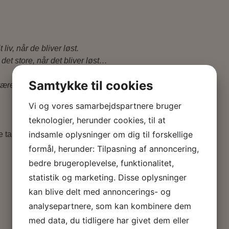
liv, når de bliver løst.
det store, når det bliver løst…
Samtykke til cookies
ære meget ked af det indvendigt.
Vi og vores samarbejdspartnere bruger
teknologier, herunder cookies, til at
indsamle oplysninger om dig til forskellige
 tanker, så jeg kan overskue mit liv.
formål, herunder: Tilpasning af annoncering,
bedre brugeroplevelse, funktionalitet,
statistik og marketing. Disse oplysninger
kan blive delt med annoncerings- og
analysepartnere, som kan kombinere dem
med data, du tidligere har givet dem eller