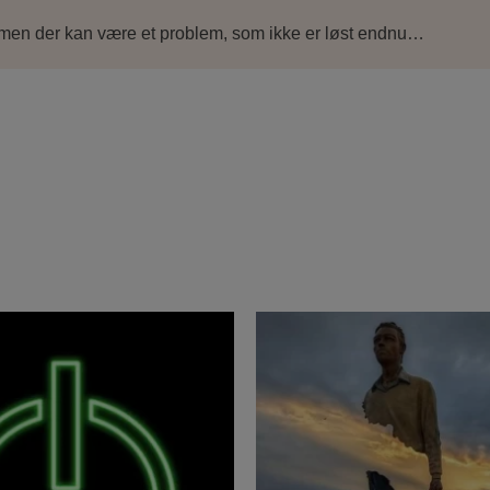
 men der kan være et problem, som ikke er løst endnu…
nde vågnet op om morgenen og følt
...
Godmorgen til en regnvåd 
Healing er en
...