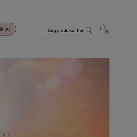
il tid
Søg produkter her
0
0
020