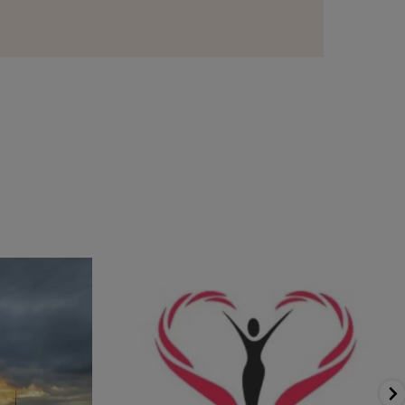
dag.🙂