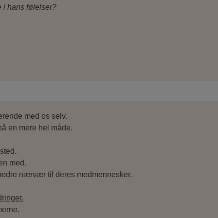
 hans følelser?
værende med os selv.
, på en mere hel måde.
sted.
men med.
et bedre nærvær til deres medmennesker.
dringer.
merne.