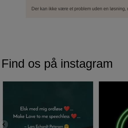
Der kan ikke være et problem uden en løsning,
Find os på instagram
#elsk
Har du nogensi
#med
#mig
#ordløse
#hjerte
...