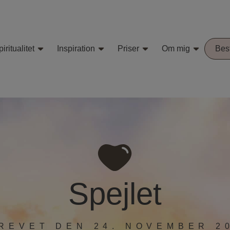
iritualitet
Inspiration
Priser
Om mig
Best
Spejlet
REVET
DEN
24. NOVEMBER 2