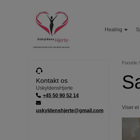
Hop
til
indholdet
Healing
Sp
Forside
S
Kontakt os
UskyldensHjerte
+45 50 90 52 14
Viser et
uskyldenshjerte@gmail.com