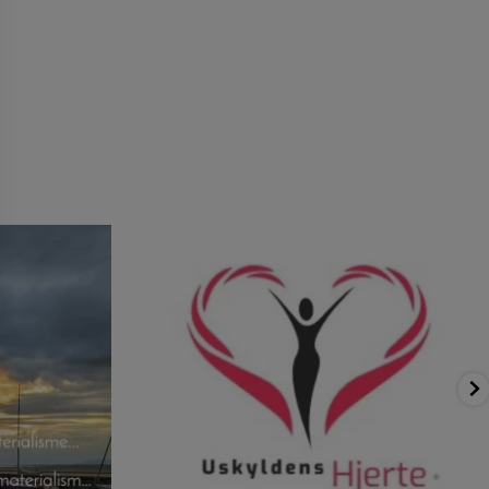
dag.🙂