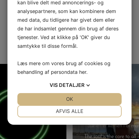
kan blive delt med annoncerings- og
analysepartnere, som kan kombinere dem
med data, du tidligere har givet dem eller
de har indsamlet gennem din brug af deres
tjenester. Ved at klikke på 'OK' giver du
samtykke til disse formål.
Læs mere om vores brug af cookies og
nde vågnet op om morgenen og følt
...
Godmorgen til en regnvåd 
behandling af persondata
her
.
Healing er en
...
VIS
DETALJER
JA
NEJ
OK
JA
NEJ
NØDVENDIGE
PRÆFERENCER
AFVIS ALLE
JA
NEJ
JA
NEJ
MARKETING
STATISTIK