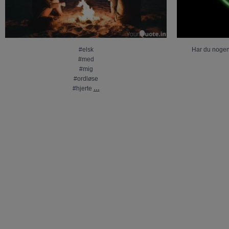
#elsk
Har du noge
#med
#mig
#ordløse
...
#hjerte