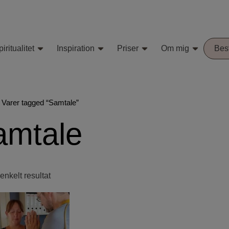
iritualitet
Inspiration
Priser
Om mig
Best
/
Varer tagged “Samtale”
amtale
 enkelt resultat