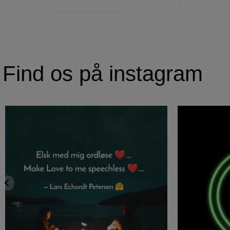
Find os på instagram
#elsk
Har du nogensi
#med
#mig
#ordløse
#hjerte
...