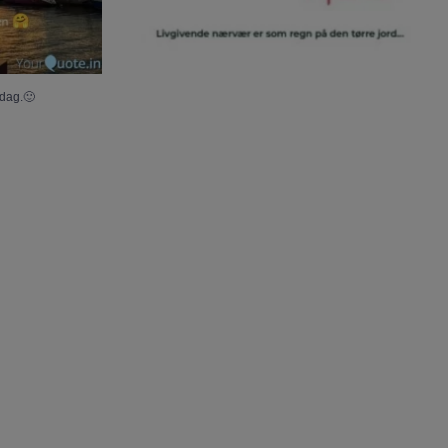
dag.🙂