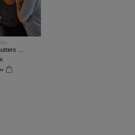
LÆS
itet
MERE
30 minutters gratis samtale.
K