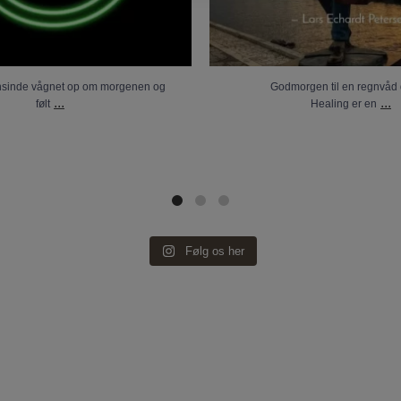
nsinde vågnet op om morgenen og
Godmorgen til en regnvåd 
...
...
følt
Healing er en
Følg os her