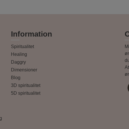
Information
Spiritualitet
Mi
øn
Healing
d
Daggry
At
Dimensioner
øn
Blog
3D spiritualitet
5D spiritualitet
og