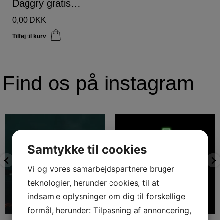
MERE
Daggry gratis smagsprøve
0,00
DKK
Find os på instagram
#elsk
Har du nogensinde vågnet op
#med
om morgenen og følt
...
#mig
#ordløse
Samtykke til cookies
#hjerte
...
Vi og vores samarbejdspartnere bruger
teknologier, herunder cookies, til at
indsamle oplysninger om dig til forskellige
formål, herunder: Tilpasning af annoncering,