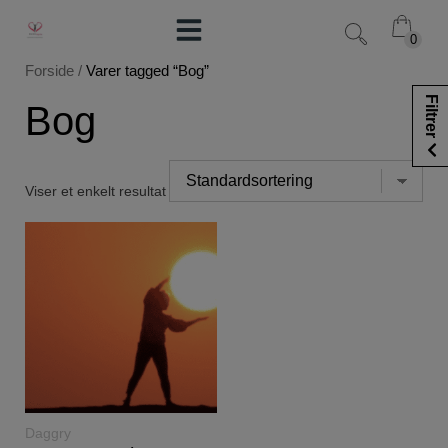
Hop
til
0
0
indholdet
Forside
/
Varer tagged “Bog”
Filtrer
Bog
Viser et enkelt resultat
LÆS
Daggry