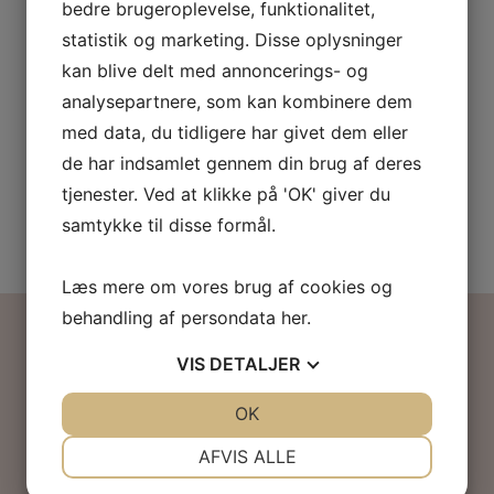
bedre brugeroplevelse, funktionalitet,
#elsk
Har du nogensinde vågnet op
...
#med
om morgenen og følt
statistik og marketing. Disse oplysninger
#mig
#ordløse
kan blive delt med annoncerings- og
...
#hjerte
analysepartnere, som kan kombinere dem
med data, du tidligere har givet dem eller
de har indsamlet gennem din brug af deres
tjenester. Ved at klikke på 'OK' giver du
Følg os her
samtykke til disse formål.
Læs mere om vores brug af cookies og
behandling af persondata
her
.
Kontaktinformation
VIS
DETALJER
UskyldensHjerte
v/Lars Echardt Petersen
JA
NEJ
OK
JA
NEJ
Ørslev gade 73b, st, th
NØDVENDIGE
PRÆFERENCER
4100 Ringsted
AFVIS ALLE
Cvr: 27380263
JA
NEJ
JA
NEJ