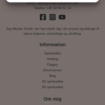
Email:
uskyldenshjerte@gmail.com
MARKETING
STATISTIK
Telefon:
+45 50 90 52 14
Jeg tilbyder forløb, der kan støtte dig i din proces og bidrage til
større balance, selvindsigt og udvikling.
Information
Spiritualitet
Healing
Daggry
Dimensioner
Blog
3D spiritualitet
5D spiritualitet
Om mig