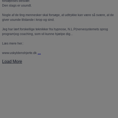
fordøjelses besvær.
Den slags er usundt.
Nogle af de ting mennesker skal forsøge, at udtrykke kan være så svære, at de
giver usunde tilstande i krop og sind.
Jeg har lært forskellige teknikker fra hypnose, N.L.P(nervesystemets sprog
program)og coaching, som vil kunne hjælpe dig...
Læs mere her.:
...
www.uskyldenshjerte.dk
Load More