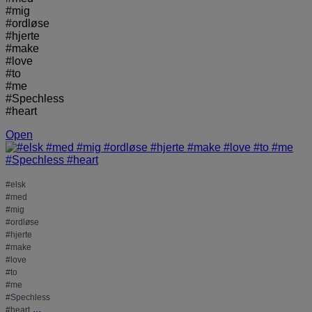
#mig
#ordløse
#hjerte
#make
#love
#to
#me
#Spechless
#heart
Open
#elsk
#med
#mig
#ordløse
#hjerte
#make
#love
#to
#me
#Spechless
...
#heart