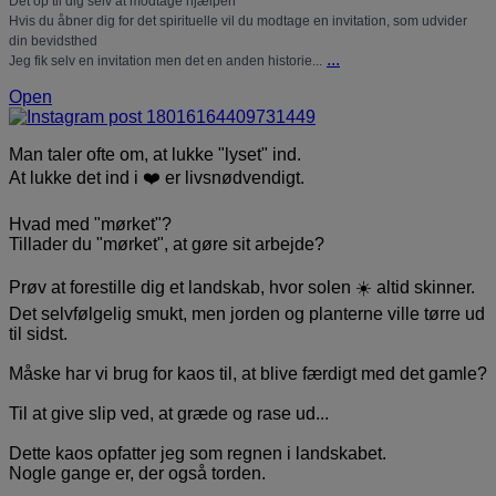
Det op til dig selv at modtage hjælpen
Hvis du åbner dig for det spirituelle vil du modtage en invitation, som udvider
din bevidsthed
...
Jeg fik selv en invitation men det en anden historie...
Open
Man taler ofte om, at lukke "lyset" ind.
At lukke det ind i ❤️ er livsnødvendigt.
Hvad med "mørket"?
Tillader du "mørket", at gøre sit arbejde?
Prøv at forestille dig et landskab, hvor solen ☀️ altid skinner.
Det selvfølgelig smukt, men jorden og planterne ville tørre ud
til sidst.
Måske har vi brug for kaos til, at blive færdigt med det gamle?
Til at give slip ved, at græde og rase ud...
Dette kaos opfatter jeg som regnen i landskabet.
Nogle gange er, der også torden.