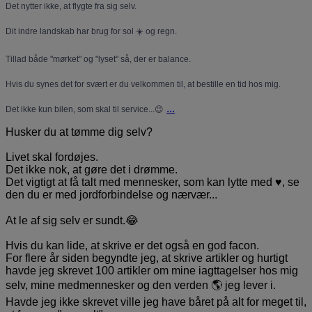
Det nytter ikke, at flygte fra sig selv.
Dit indre landskab har brug for sol ☀️ og regn.
Tillad både "mørket" og "lyset" så, der er balance.
Hvis du synes det for svært er du velkommen til, at bestille en tid hos mig.
...
Det ikke kun bilen, som skal til service...😉
Husker du at tømme dig selv?
Livet skal fordøjes.
Det ikke nok, at gøre det i drømme.
Det vigtigt at få talt med mennesker, som kan lytte med ♥️, se
den du er med jordforbindelse og nærvær...
At le af sig selv er sundt.😂
Hvis du kan lide, at skrive er det også en god facon.
For flere år siden begyndte jeg, at skrive artikler og hurtigt
havde jeg skrevet 100 artikler om mine iagttagelser hos mig
selv, mine medmennesker og den verden 🌎 jeg lever i.
Havde jeg ikke skrevet ville jeg have båret på alt for meget til,