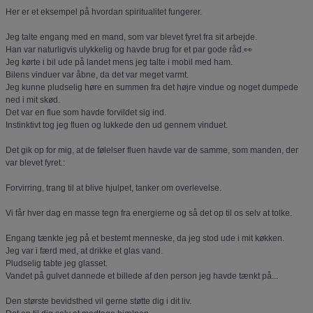
Her er et eksempel på hvordan spiritualitet fungerer.
Jeg talte engang med en mand, som var blevet fyret fra sit arbejde.
Han var naturligvis ulykkelig og havde brug for et par gode råd.👀
Jeg kørte i bil ude på landet mens jeg talte i mobil med ham.
Bilens vinduer var åbne, da det var meget varmt.
Jeg kunne pludselig høre en summen fra det højre vindue og noget dumpede
ned i mit skød.
Det var en flue som havde forvildet sig ind.
Instinktivt tog jeg fluen og lukkede den ud gennem vinduet.
Det gik op for mig, at de følelser fluen havde var de samme, som manden, der
var blevet fyret.:
Forvirring, trang til at blive hjulpet, tanker om overlevelse.
Vi får hver dag en masse tegn fra energierne og så det op til os selv at tolke.
Engang tænkte jeg på et bestemt menneske, da jeg stod ude i mit køkken.
Jeg var i færd med, at drikke et glas vand.
Pludselig tabte jeg glasset.
Vandet på gulvet dannede et billede af den person jeg havde tænkt på...
Den største bevidsthed vil gerne støtte dig i dit liv.