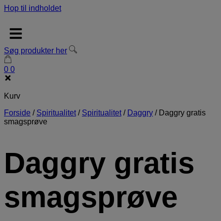
Hop til indholdet
Søg produkter her
0
0
Kurv
Forside
/
Spiritualitet
/
Spiritualitet
/
Daggry
/
Daggry gratis
smagsprøve
Daggry gratis
smagsprøve