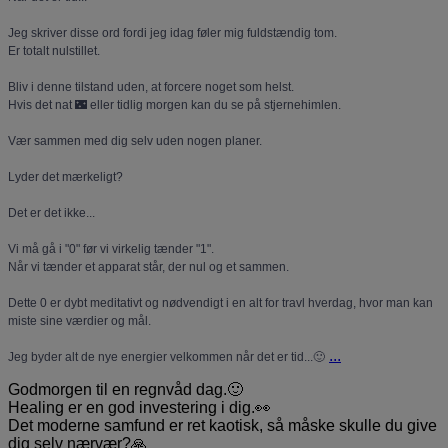
Jeg skriver disse ord fordi jeg idag føler mig fuldstændig tom.
Er totalt nulstillet.
Bliv i denne tilstand uden, at forcere noget som helst.
Hvis det nat 🌃 eller tidlig morgen kan du se på stjernehimlen.
Vær sammen med dig selv uden nogen planer.
Lyder det mærkeligt?
Det er det ikke...
Vi må gå i "0" før vi virkelig tænder "1".
Når vi tænder et apparat står, der nul og et sammen.
Dette 0 er dybt meditativt og nødvendigt i en alt for travl hverdag, hvor man kan
miste sine værdier og mål.
...
Jeg byder alt de nye energier velkommen når det er tid...🙂
Godmorgen til en regnvåd dag.🙂
Healing er en god investering i dig.👀
Det moderne samfund er ret kaotisk, så måske skulle du give
dig selv nærvær?🙏