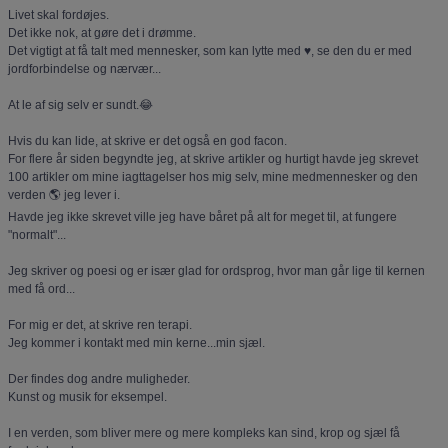
Livet skal fordøjes.
Det ikke nok, at gøre det i drømme.
Det vigtigt at få talt med mennesker, som kan lytte med ♥️, se den du er med
jordforbindelse og nærvær...
At le af sig selv er sundt.😂
Hvis du kan lide, at skrive er det også en god facon.
For flere år siden begyndte jeg, at skrive artikler og hurtigt havde jeg skrevet
100 artikler om mine iagttagelser hos mig selv, mine medmennesker og den
verden 🌎 jeg lever i.
Havde jeg ikke skrevet ville jeg have båret på alt for meget til, at fungere
"normalt"...
Jeg skriver og poesi og er især glad for ordsprog, hvor man går lige til kernen
med få ord...
For mig er det, at skrive ren terapi.
Jeg kommer i kontakt med min kerne...min sjæl.
Der findes dog andre muligheder.
Kunst og musik for eksempel.
I en verden, som bliver mere og mere kompleks kan sind, krop og sjæl få