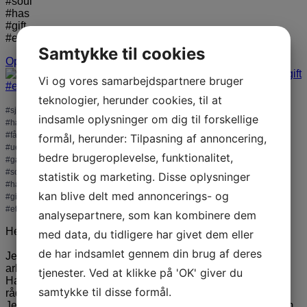
#soul
#has
#gift
#eternity
Samtykke til cookies
Open
Vi og vores samarbejdspartnere bruger
teknologier, herunder cookies, til at
#sjælen
indsamle oplysninger om dig til forskellige
#har
#fået
formål, herunder: Tilpasning af annoncering,
#uendeligheden
bedre brugeroplevelse, funktionalitet,
#gave
#soul
statistik og marketing. Disse oplysninger
#has
kan blive delt med annoncerings- og
#gift
...
#eternity
analysepartnere, som kan kombinere dem
Her er et eksempel på hvordan spiritualitet fungerer.
med data, du tidligere har givet dem eller
de har indsamlet gennem din brug af deres
Jeg talte engang med en mand, som var blevet fyret fra sit
arbejde.
tjenester. Ved at klikke på 'OK' giver du
Han var naturligvis ulykkelig og havde brug for et par gode
samtykke til disse formål.
råd.👀
Jeg kørte i bil ude på landet mens jeg talte i mobil med ham.